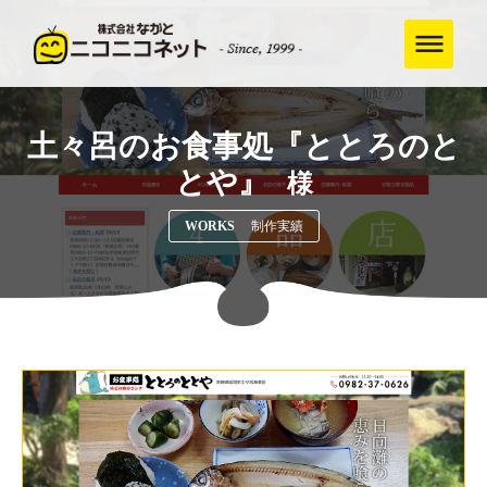
土々呂のお食事処『ととろのと
とや』
様
WORKS
制作実績