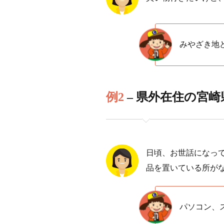
みやざき地
例2
– 県外在住の宮
日頃、お世話になっ
品を置いている所が
パソコン、