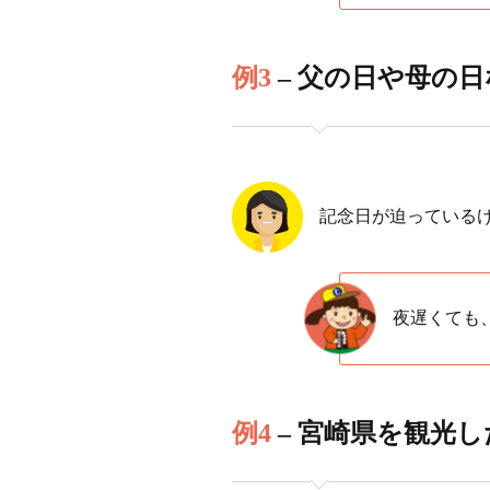
例3
– 父の日や母の
記念日が迫っている
夜遅くても
例4
– 宮崎県を観光し