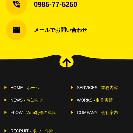
0985-77-5250
メールでお問い合わせ
arrow_upward
HOME
- ホーム
SERVICES
- 業務内容
NEWS
- お知らせ
WORKS
- 制作実績
FLOW
- Web制作の流れ
COMPANY
- 会社案内
RECRUIT
- 求む！仲間