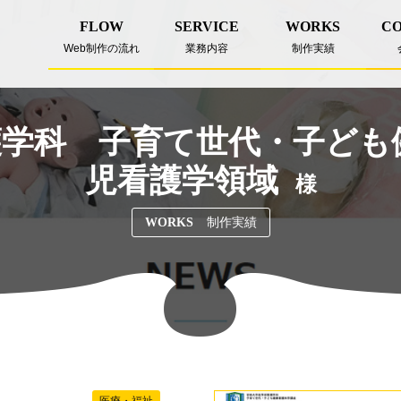
FLOW
SERVICE
WORKS
C
Web制作の流れ
業務内容
制作実績
学科 子育て世代・子ども
児看護学領域
様
制作実績
WORKS