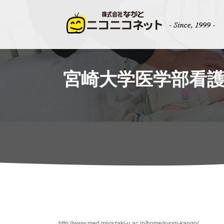
宮崎大学医学部看護
http://www.med.miyazaki-u.ac.jp/home/syoni-kango/