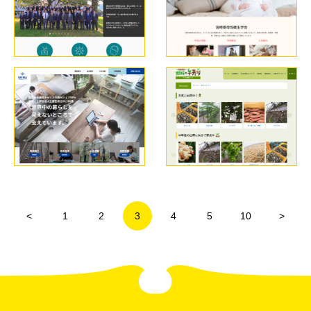
<
1
2
3
4
5
10
>